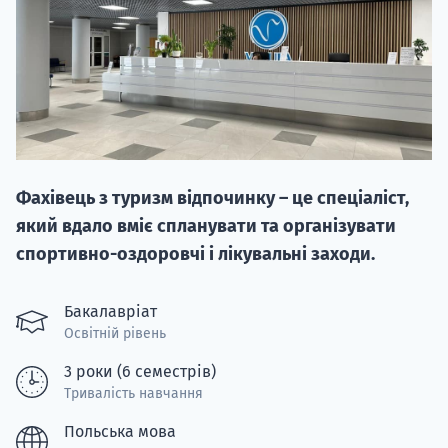
НАБІР ВІД
Фахівець з туризм відпочинку – це спеціаліст,
вступ на о
який вдало вміє спланувати та організувати
Курс
спортивно-оздоровчі і лікувальні заходи.
підготовк
Бакалавріат
П
Освітній рівень
Супро
3 роки (6 семестрів)
Тривалість навчання
Польська мова