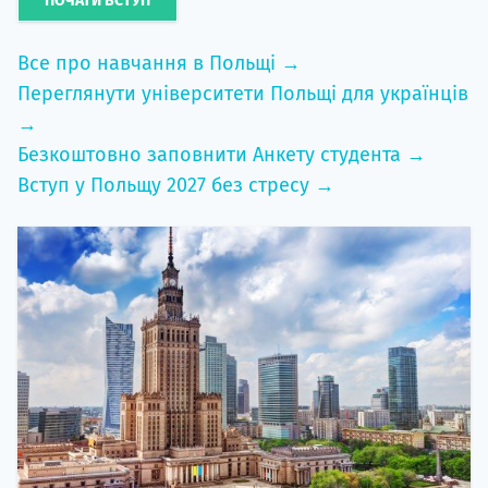
ПОЧАТИ ВСТУП
Все про навчання в Польщі →
Переглянути університети Польщі для українців
→
Безкоштовно заповнити Анкету студента →
Вступ у Польщу 2027 без стресу →