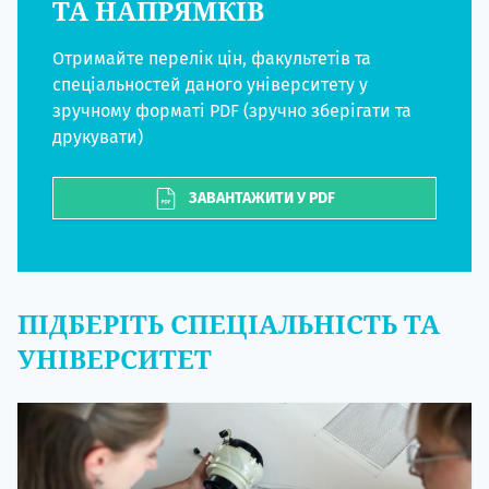
ТА НАПРЯМКІВ
Отримайте перелік цін, факультетів та
спеціальностей даного університету у
зручному форматі PDF (зручно зберігати та
друкувати)
ЗАВАНТАЖИТИ У PDF
ПІДБЕРІТЬ СПЕЦІАЛЬНІСТЬ ТА
УНІВЕРСИТЕТ