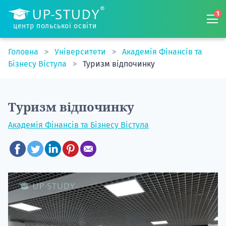
1
центр польської освіти
Головна
Університети
Академія Фінансів та
Бізнесу Вістула
Туризм відпочинку
Туризм відпочинку
Академія Фінансів та Бізнесу Вістула