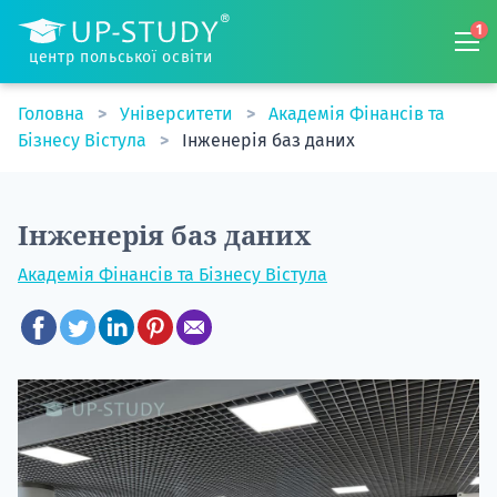
1
центр польської освіти
Головна
Університети
Академія Фінансів та
Бізнесу Вістула
Інженерія баз даних
Інженерія баз даних
Академія Фінансів та Бізнесу Вістула