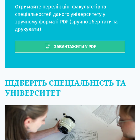
Отримайте перелік цін, факультетів та
спеціальностей даного університету у
зручному форматі PDF (зручно зберігати та
друкувати)
ЗАВАНТАЖИТИ У PDF
ПІДБЕРІТЬ СПЕЦІАЛЬНІСТЬ ТА
УНІВЕРСИТЕТ