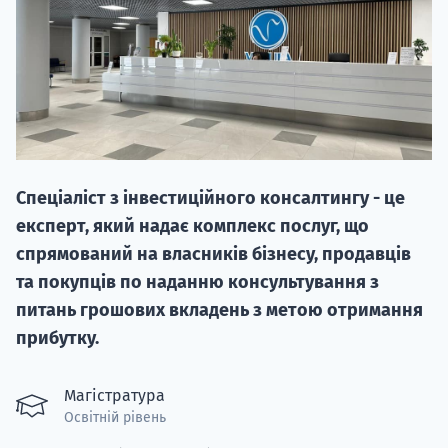
20.09
Спеціаліст з інвестиційного консалтингу - це
"Навчання 
експерт, який надає комплекс послуг, що
НАБІР ВІД
спрямований на власників бізнесу, продавців
вступ на о
та покупців по наданню консультування з
питань грошових вкладень з метою отримання
Курс
прибутку.
підготовк
П
Магістратура
Освітній рівень
Супро