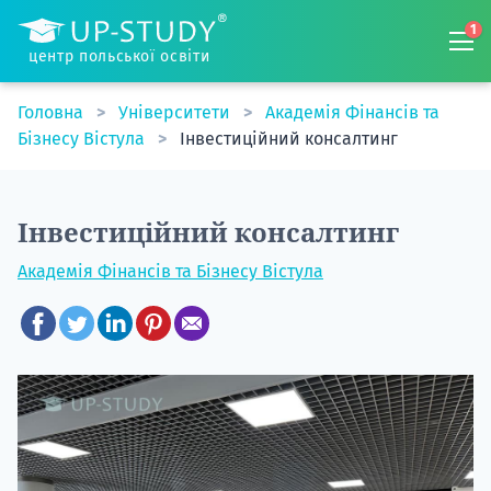
1
центр польської освіти
Головна
Університети
Академія Фінансів та
Бізнесу Вістула
Інвестиційний консалтинг
Інвестиційний консалтинг
Академія Фінансів та Бізнесу Вістула