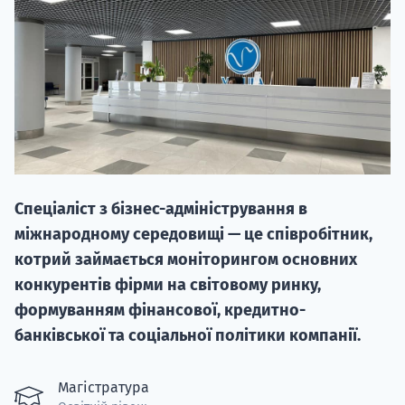
НАБІР ВІД
вступ на о
Спеціаліст з бізнес-адміністрування в
Курс
міжнародному середовищі — це співробітник,
підготовк
котрий займається моніторингом основних
конкурентів фірми на світовому ринку,
П
формуванням фінансової, кредитно-
Супро
банківської та соціальної політики компанії.
Магістратура