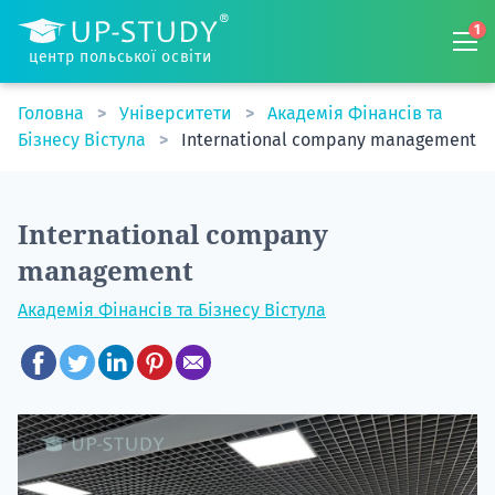
1
центр польської освіти
Головна
Університети
Академія Фінансів та
Бізнесу Вістула
International company management
International company
management
Академія Фінансів та Бізнесу Вістула