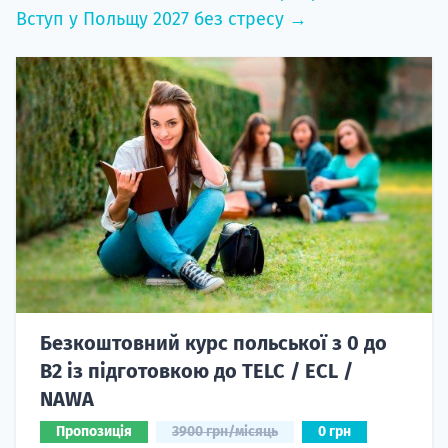
Вступ у Польщу 2027 без стресу →
Безкоштовний курс польської з 0 до
B2 із підготовкою до TELC / ECL /
NAWA
Пропозиція
3900 грн/місяць
0 грн