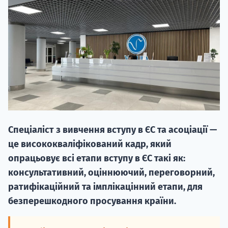
НАБІР ВІД
вступ на о
Спеціаліст з вивчення вступу в ЄС та асоціації —
Курс
це висококваліфікований кадр, який
підготовк
опрацьовує всі етапи вступу в ЄС такі як:
консультативний, оціннюючий, переговорний,
П
ратифікаційний та імплікацінний етапи, для
Супро
безперешкодного просування країни.