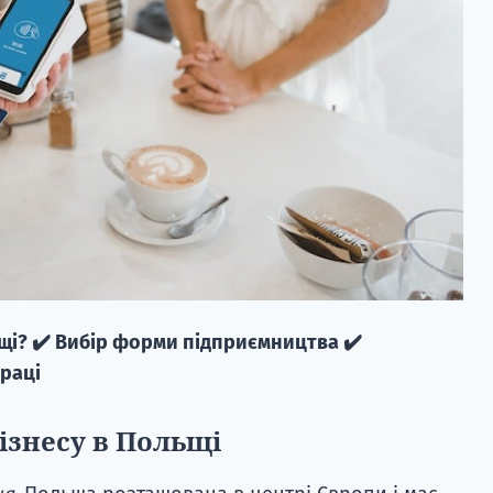
ьщі? ✔️ Вибір форми підприємництва ✔️
праці
ізнесу в Польщі