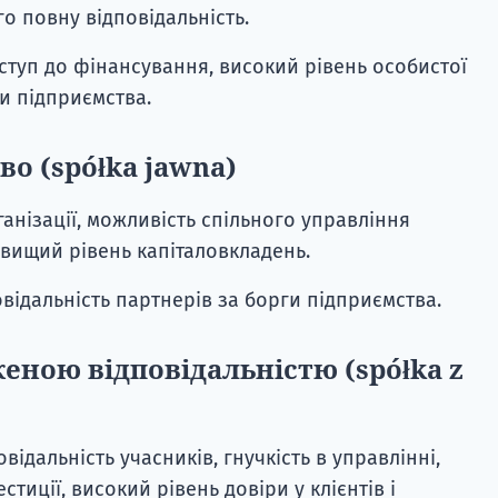
го повну відповідальність.
туп до фінансування, високий рівень особистої
ги підприємства.
о (spółka jawna)
ганізації, можливість спільного управління
 вищий рівень капіталовкладень.
відальність партнерів за борги підприємства.
еною відповідальністю (spółka z
відальність учасників, гнучкість в управлінні,
стиції, високий рівень довіри у клієнтів і