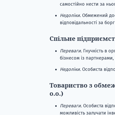
самостійно нести за ньо
Недоліки.
Обмежений дос
відповідальності за бор
Спільне підприємств
Переваги.
Гнучкість в ор
бізнесом із партнерами,
Недоліки.
Особиста відпо
Товариство з обмеж
o.o.)
Переваги.
Особиста відпо
можливість залучати інве