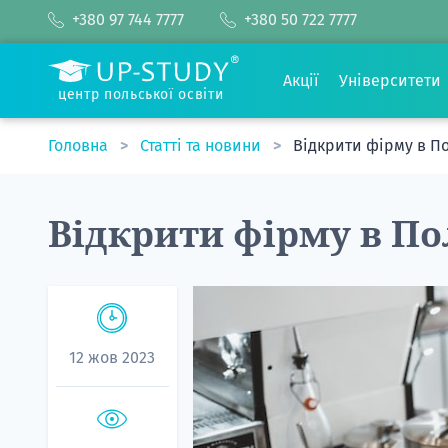
+380 97 744 7777
+380 50 722 7777
Акції
Університети
центр польської освіти
Головна
Статті та новини
Відкрити фірму в П
Відкрити фірму в По
12 жов 2023