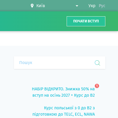
Укр
Рус
ПОЧАТИ ВСТУП
1
НАБІР ВІДКРИТО. Знижка 50% на
вступ на осінь 2027 + Курс до B2
Курс польської з 0 до B2 з
підготовкою до TELC, ECL, NAWA