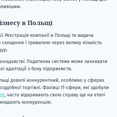
бливішим.
ізнесу в Польщі
ї.
Реєстрація компанії в Польщі та видача
 складною і тривалою через велику кількість
дур.
онодавстві
.
Податкова система може зазнавати
ої адаптації з боку підприємств.
льщі доволі конкурентний, особливо у сферах
здрібної торгівлі. Фахівці IT-сфери, які здобули
ті
, часто відкривають свою справу ще на етапі
складають конкуренцію.