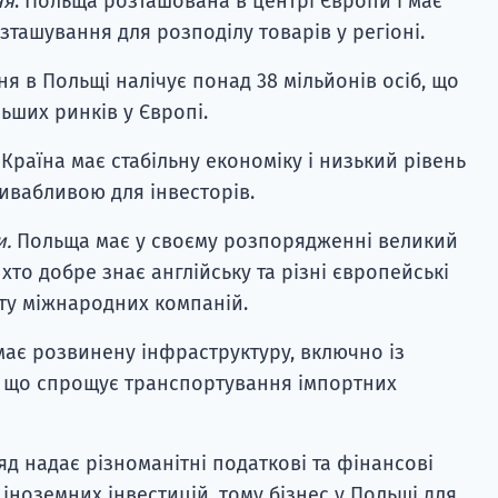
ня
.
Польща розташована в центрі Європи і має
ташування для розподілу товарів у регіоні.
я в Польщі налічує понад 38 мільйонів осіб, що
льших ринків у Європі.
.
Країна має стабільну економіку і низький рівень
ривабливою для інвесторів.
и.
Польща має у своєму розпорядженні великий
хто добре знає англійську та різні європейські
ту міжнародних компаній.
має розвинену інфраструктуру, включно із
, що спрощує транспортування імпортних
ряд надає різноманітні податкові та фінансові
іноземних інвестицій, тому бізнес у Польщі для