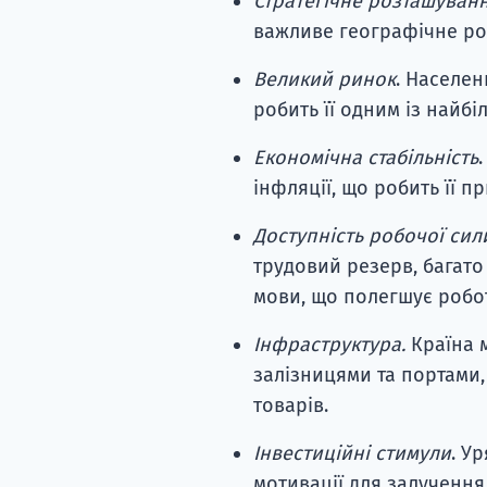
Стратегічне розташуван
важливе географічне роз
Великий ринок
.
Населенн
робить її одним із найбі
Економічна стабільність
інфляції, що робить її п
Доступність робочої сил
трудовий резерв, багато 
мови, що полегшує робо
Інфраструктура.
Країна 
залізницями та портами
товарів.
Інвестиційні стимули
. У
мотивації для залучення 