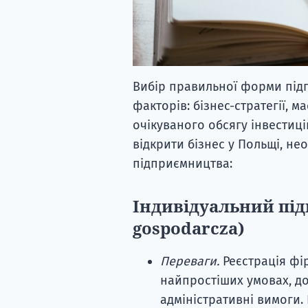
Вибір правильної форми під
факторів: бізнес-стратегії, м
очікуваного обсягу інвестиці
відкрити бізнес у Польщі, н
підприємництва:
Індивідуальний під
gospodarcza)
Переваги.
Реєстрація фір
найпростіших умовах, д
адміністративні вимоги.