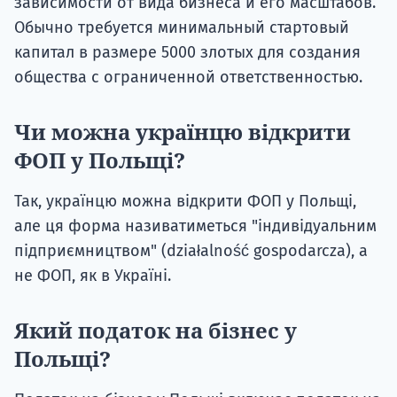
зависимости от вида бизнеса и его масштабов.
Обычно требуется минимальный стартовый
капитал в размере 5000 злотых для создания
общества с ограниченной ответственностью.
Чи можна українцю відкрити
ФОП у Польщі?
Так, українцю можна відкрити ФОП у Польщі,
але ця форма називатиметься "індивідуальним
підприємництвом" (działalność gospodarcza), а
не ФОП, як в Україні.
Який податок на бізнес у
Польщі?