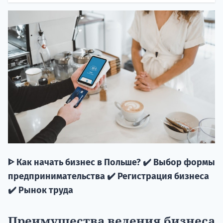
20.09 
ᐈ Как начать бизнес в Польше? ✔️ Выбор формы
НАБОР О
предпринимательства ✔️ Регистрация бизнеса
поступление
✔️ Рынок труда
Курс
Преимущества ведения бизнеса