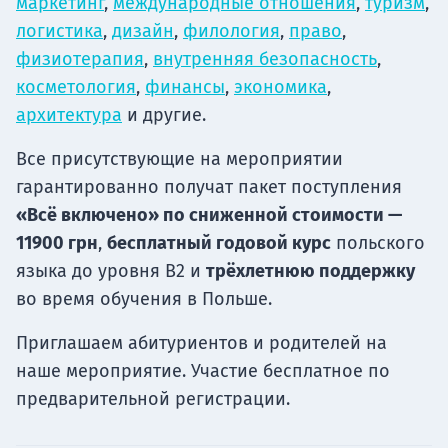
маркетинг
,
международные отношения
,
туризм
,
логистика
,
дизайн
,
филология
,
право
,
физиотерапия
,
внутренняя безопасность
,
косметология
,
финансы
,
экономика
,
архитектура
и другие.
Все присутствующие на мероприятии
гарантированно получат пакет поступления
«Всё включено» по сниженной стоимости —
11900 грн
,
бесплатный годовой курс
польского
языка до уровня B2 и
трёхлетнюю поддержку
во время обучения в Польше.
Приглашаем абитуриентов и родителей на
наше мероприятие. Участие бесплатное по
предварительной регистрации.