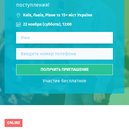
поступления!
Київ, Львів, Рівне та 15+ міст України
22 ноября (суббота), 12:00
НАБОР О
ПОЛУЧИТЬ ПРИГЛАШЕНИЕ
поступление
Участие бесплатное
Курс
подготов
По
ONLINE