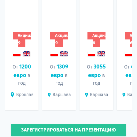
Акции:
Акции:
Акции:
Акц
9
9
6
6
1200
1309
3055
44
От
От
От
От
евро
евро
евро
евр
в
в
в
год
год
год
го
Вроцлав
Варшава
Варшава
Вар
ЗАРЕГИСТРИРОВАТЬСЯ НА ПРЕЗЕНТАЦИЮ