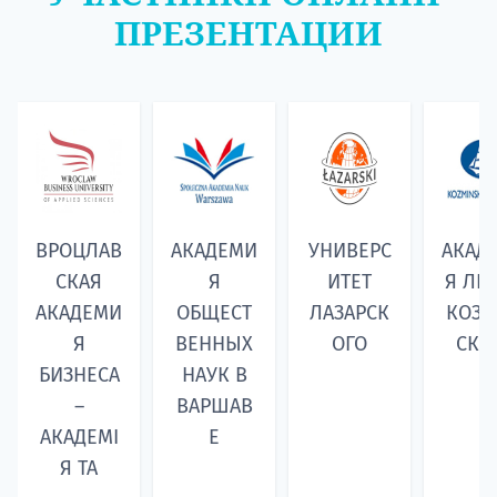
ПРЕЗЕНТАЦИИ
ВРОЦЛАВ
АКАДЕМИ
УНИВЕРС
АКАД
СКАЯ
Я
ИТЕТ
Я ЛЕ
АКАДЕМИ
ОБЩЕСТ
ЛАЗАРСК
КОЗ
Я
ВЕННЫХ
ОГО
СКО
БИЗНЕСА
НАУК В
–
ВАРШАВ
АКАДЕМІ
Е
Я TA