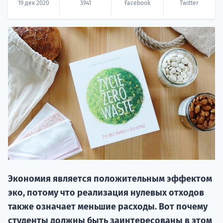
19 дек 2020
3941
Facebook
Twitter
20.09 
НАБОР О
поступление
Экономия является положительным эффектом
эко, потому что реализация нулевых отходов
также означает меньшие расходы. Вот почему
Курс
студенты должны быть заинтересованы в этом