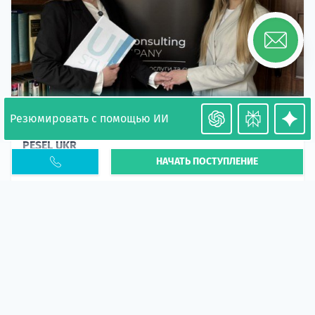
Резюмировать с помощью ИИ
Необходимость легализации в Польше. Окончание
PESEL UKR
НАЧАТЬ ПОСТУПЛЕНИЕ
Статья
В 2026 году участились случаи депортации
украинцев из-за проблем с легальным статусом.
Поэ...
10 апр 2026
5660