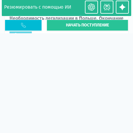
Резюмировать с помощью ИИ
Необходимость легализации в Польше. Окончание
НАЧАТЬ ПОСТУПЛЕНИЕ
PESEL UKR
Статья
В 2026 году участились случаи депортации
украинцев из-за проблем с легальным статусом.
Поэ...
10 апр 2026
5663
центр польского образования