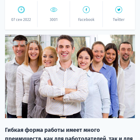
07 сен 2022
3001
Facebook
Twitter
20.09 
НАБОР О
поступление
Гибкая форма работы имеет много
преимуществ, как для работодателей, так и для