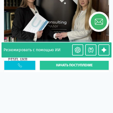
Резюмировать с помощью ИИ
Необходимость легализации в Польше. Окончание
PESEL UKR
НАЧАТЬ ПОСТУПЛЕНИЕ
Статья
В 2026 году участились случаи депортации
украинцев из-за проблем с легальным статусом.
Поэ...
10 апр 2026
5667