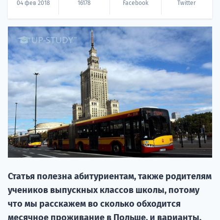
04 фев 2018
16178
Facebook
Twitter
НАБОР О
поступление
Курс
подготов
Статья полезна абитуриентам, также родителям
учеников выпускных классов школы, потому
По
что мы расскажем во сколько обходится
месячное проживание в Польше, и варианты,