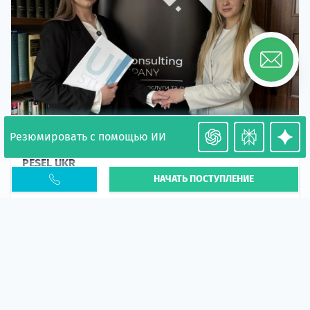
Резюмировать с помощью ИИ
Необходимость легализации в Польше. Окончание
PESEL UKR
НАЧАТЬ ПОСТУПЛЕНИЕ
Статья
В 2026 году участились случаи депортации
украинцев из-за проблем с легальным статусом.
Поэ...
10 апр 2026
5673