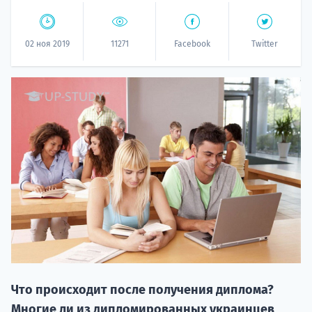
02 ноя 2019
11271
Facebook
Twitter
20.09 
НАБОР О
поступление
Что происходит после получения диплома?
Многие ли из дипломированных украинцев