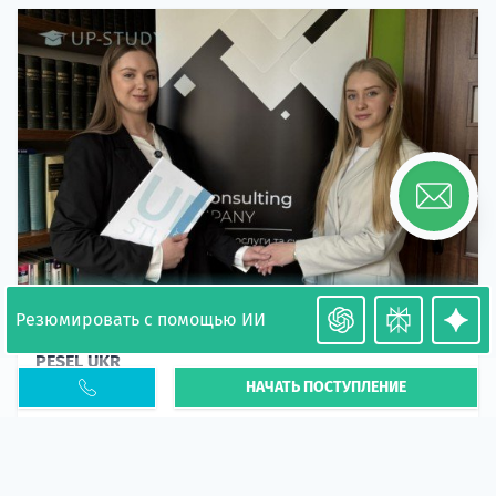
Резюмировать с помощью ИИ
Необходимость легализации в Польше. Окончание
PESEL UKR
НАЧАТЬ ПОСТУПЛЕНИЕ
Статья
В 2026 году участились случаи депортации
украинцев из-за проблем с легальным статусом.
Поэ...