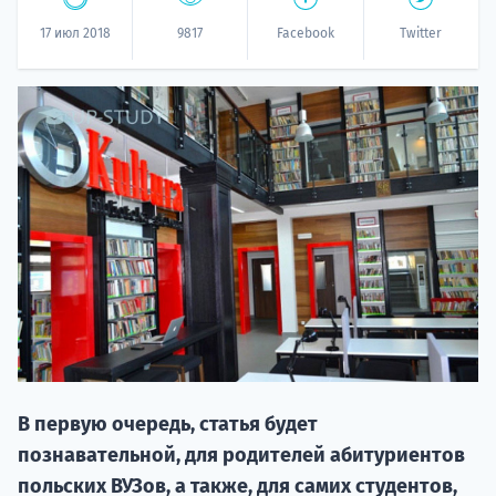
17 июл 2018
9817
Facebook
Twitter
НАБОР О
поступление
Курс
подготов
В первую очередь, статья будет
познавательной, для родителей абитуриентов
По
польских ВУЗов, а также, для самих студентов,