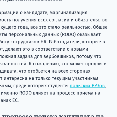
ормации о кандидате, маргинализация
ость получения всех согласий и обязательство
кущего года, все это стало реальностью. Общее
иты персональных данных (RODO) оказывает
оту сотрудников HR. Работодатели, которые в
, делают это в соответствии с новыми
сложная задача для вербовщиков, потому что
язанностей. К сожалению, это может продлить
дидата, что отобьется на всех сторонах
ет интересна не только текущим участникам
льным, среди которых студенты
польских ВУЗов
,
к именно RODO влияет на процесс приема на
анах ЕС.
 процессе поиска кандидата на