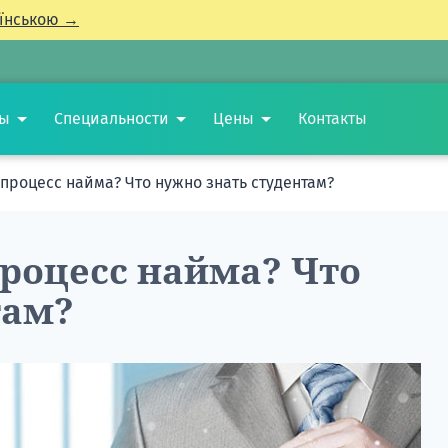
їнською →
ты
Специальности
Цены
Контакты
процесс найма? Что нужно знать студентам?
процесс найма? Что
там?