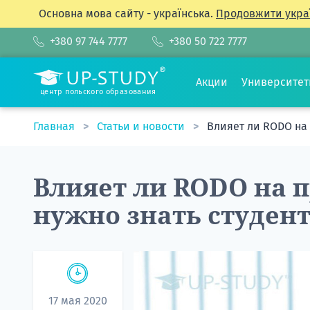
Основна мова сайту - українська.
Продовжити укра
+380 97 744 7777
+380 50 722 7777
Акции
Университе
центр польского образования
Главная
Статьи и новости
Влияет ли RODO на 
Влияет ли RODO на 
нужно знать студен
17 мая 2020