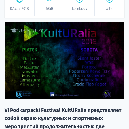
07 мая 2018
6350
Facebook
Twitter
НАБОР О
поступление
Курс
подготов
VI Podkarpacki Festiwal KultURalia представляет
собой серию культурных и спортивных
По
мероприятий продолжительностью две