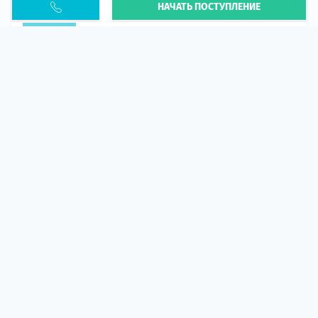
НАЧАТЬ ПОСТУПЛЕНИЕ
PESEL UKR
Статья
В 2026 году участились случаи депортации
украинцев из-за проблем с легальным статусом.
Поэ...
10 апр 2026
5664
центр польского образования
ГИД СТУДЕНТА