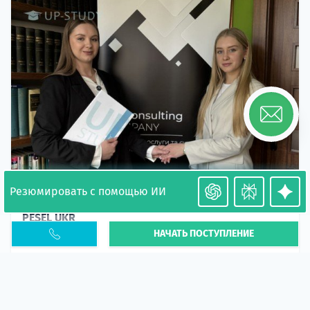
Резюмировать с помощью ИИ
Необходимость легализации в Польше. Окончание
PESEL UKR
НАЧАТЬ ПОСТУПЛЕНИЕ
Статья
В 2026 году участились случаи депортации
украинцев из-за проблем с легальным статусом.
Поэ...