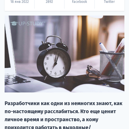
18 янв 2022
2892
Facebook
Twitter
НАБОР О
поступление
Курс
подготов
Разработчики как одни из немногих знают, как
по-настоящему расслабиться. Кто еще ценит
По
личное время и пространство, а кому
приходится работать в выходные/