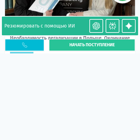
Резюмировать с помощью ИИ
Необходимость легализации в Польше. Окончание
НАЧАТЬ ПОСТУПЛЕНИЕ
PESEL UKR
Статья
В 2026 году участились случаи депортации
украинцев из-за проблем с легальным статусом.
Поэ...
10 апр 2026
5666
центр польского образования