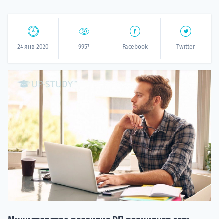
24 янв 2020
9957
Facebook
Twitter
НАБОР О
поступление
Курс
подготов
По