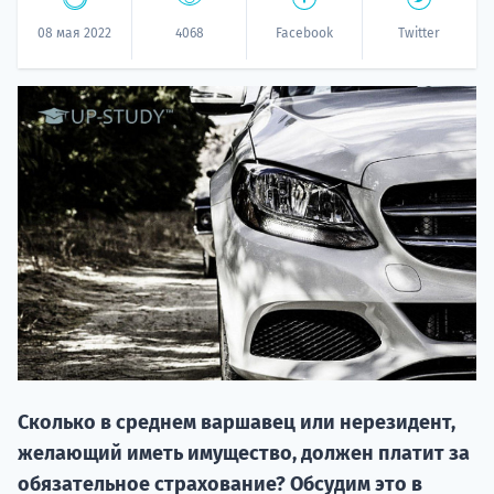
08 мая 2022
4068
Facebook
Twitter
20.09 
НАБОР О
поступление
Сколько в среднем варшавец или нерезидент,
желающий иметь имущество, должен платит за
обязательное страхование? Обсудим это в