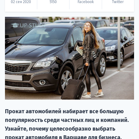
02 сен 2020
5150
Facebook
Twitter
НАБОР О
поступление
Курс
подготов
Прокат автомобилей набирает все большую
популярность среди частных лиц и компаний.
По
Узнайте, почему целесообразно выбрать
прокат автомобиля в Варшаве для бизнеса,