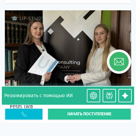
Резюмировать с помощью ИИ
Необходимость легализации в Польше. Окончание
PESEL UKR
НАЧАТЬ ПОСТУПЛЕНИЕ
Статья
В 2026 году участились случаи депортации
украинцев из-за проблем с легальным статусом.