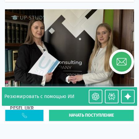
Резюмировать с помощью ИИ
Необходимость легализации в Польше. Окончание
PESEL UKR
НАЧАТЬ ПОСТУПЛЕНИЕ
Статья
В 2026 году участились случаи депортации
украинцев из-за проблем с легальным статусом.