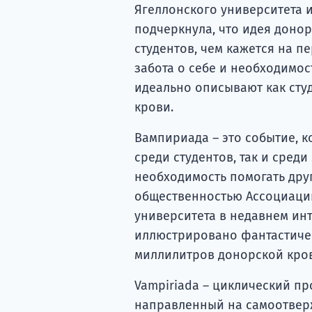
Ягеллонского университета
подчеркнула, что идея доно
студентов, чем кажется на п
забота о себе и необходимост
идеально описывают как сту
крови.
Вампириада – это событие, к
среди студентов, так и сред
необходимость помогать друг
общественностью Ассоциаци
университета в недавнем ин
иллюстрировано фантастичес
миллилитров донорской кро
Vampiriada – циклический п
направленный на самоотвер