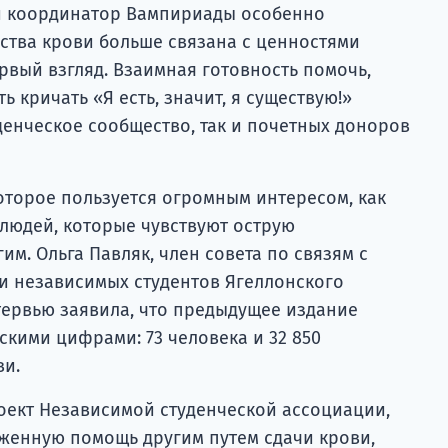
 и координатор Вампириады особенно
рства крови больше связана с ценностями
ервый взгляд. Взаимная готовность помочь,
ь кричать «Я есть, значит, я существую!»
денческое сообщество, так и почетных доноров
оторое пользуется огромным интересом, как
и людей, которые чувствуют острую
им. Ольга Павляк, член совета по связям с
и независимых студентов Ягеллонского
тервью заявила, что предыдущее издание
кими цифрами: 73 человека и 32 850
ви.
роект Независимой студенческой ассоциации,
женную помощь другим путем сдачи крови,