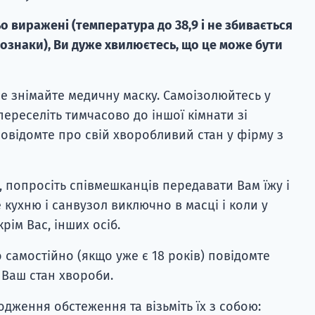
 виражені (температура до 38,9 і не збивається
 ознаки), Ви дуже хвилюєтесь, що це може бути
 не знімайте медичну маску. Самоізолюйтесь у
переселіть тимчасово до іншої кімнати зі
відомте про свій хворобливий стан у фірму з
и, попросіть співмешканців передавати Вам їжу і
е кухню і санвузол виключно в масці і коли у
ім Вас, інших осіб.
о самостійно (якщо уже є 18 років) повідомте
 Ваш стан хвороби.
ходження обстеження та візьміть їх з собою: