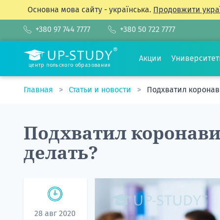
Основна мова сайту - українська.
Продовжити укра
+380 97 744 7777
+380 50 722 7777
Акции
Университе
центр польского образования
Главная
Статьи и новости
Подхватил коронав
Подхватил коронави
делать?
28 авг 2020