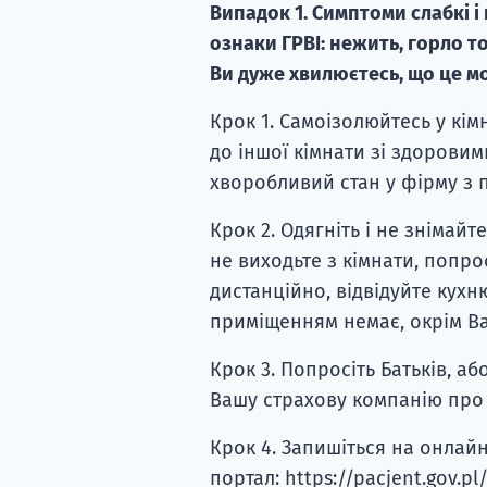
Випадок 1. Симптоми слабкі і
ознаки ГРВІ: нежить, горло т
Ви дуже хвилюєтесь, що це м
Крок 1. Самоізолюйтесь у кім
до іншої кімнати зі здорови
хворобливий стан у фірму з
Крок 2. Одягніть і не знімайте
не виходьте з кімнати, попро
дистанційно, відвідуйте кухн
приміщенням немає, окрім Вас
Крок 3. Попросіть Батьків, аб
Вашу страхову компанію про
Крок 4. Запишіться на онлай
портал: https://pacjent.gov.pl