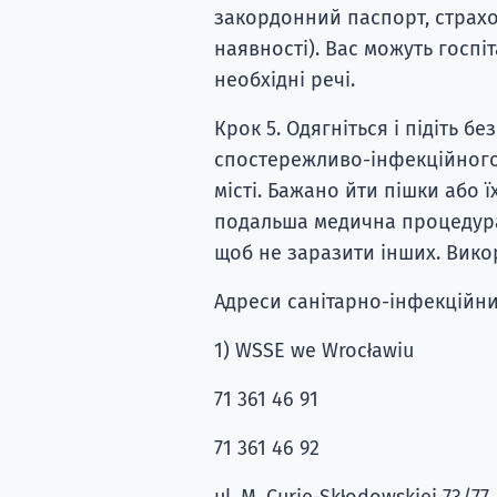
закордонний паспорт, страхов
наявності). Вас можуть госпіт
необхідні речі.
Крок 5. Одягніться і підіть 
спостережливо-інфекційного 
місті. Бажано йти пішки або 
подальша медична процедура
щоб не заразити інших. Вико
Адреси санітарно-інфекційних
1) WSSE we Wrocławiu
71 361 46 91
71 361 46 92
ul. M. Curie-Skłodowskiej 73/77