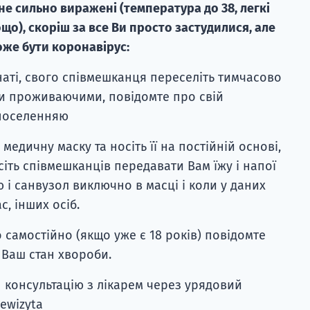
 не сильно виражені (температура до 38, легкі
ощо), скоріш за все Ви просто застудилися, але
оже бути коронавірус:
наті, свого співмешканця переселіть тимчасово
ми проживаючими, повідомте про свій
 поселенняю
 медичну маску та носіть її на постійній основі,
сіть співмешканців передавати Вам їжу і напої
ю і санвузол виключно в масці і коли у даних
, інших осіб.
о самостійно (якщо уже є 18 років) повідомте
 Ваш стан хвороби.
н консультацію з лікарем через урядовий
/ewizyta