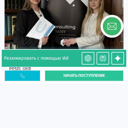
Резюмировать с помощью ИИ
Необходимость легализации в Польше. Окончание
PESEL UKR
НАЧАТЬ ПОСТУПЛЕНИЕ
Статья
В 2026 году участились случаи депортации
украинцев из-за проблем с легальным статусом.
Поэ...
10 апр 2026
5663