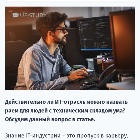
20.09 
Действительно ли ИТ-отрасль можно назвать
НАБОР О
раем для людей с техническим складом ума?
поступление
Обсудим данный вопрос в статье.
Курс
Знание IT-индустрии – это пропуск в карьеру,