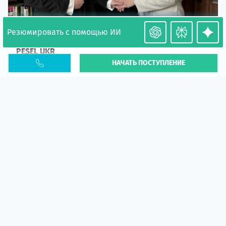
Резюмировать с помощью ИИ
Необходимость легализации в Польше. Окончание
PESEL UKR
НАЧАТЬ ПОСТУПЛЕНИЕ
Статья
В 2026 году участились случаи депортации
украинцев из-за проблем с легальным статусом.
Поэ...
10 апр 2026
5666
центр польского образования