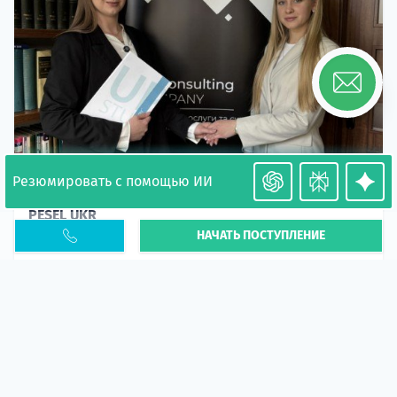
Резюмировать с помощью ИИ
Необходимость легализации в Польше. Окончание
PESEL UKR
НАЧАТЬ ПОСТУПЛЕНИЕ
Статья
В 2026 году участились случаи депортации
украинцев из-за проблем с легальным статусом.
Поэ...
10 апр 2026
5669