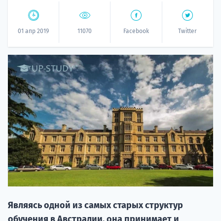
01 апр 2019
11070
Facebook
Twitter
20.09 
НАБОР О
поступление
Являясь одной из самых старых структур
обучения в Австралии, она принимает и