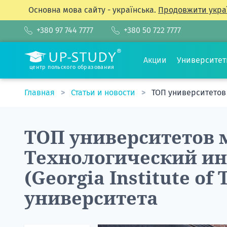
Основна мова сайту - українська.
Продовжити укра
+380 97 744 7777
+380 50 722 7777
Акции
Университе
центр польского образования
Главная
Статьи и новости
ТОП университетов 
ТОП университетов 
Технологический и
(Georgia Institute of
университета