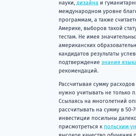
науки,
дизайна
и гуманитарны
международном уровне благ
программам, а также считае
Америке, выборов такой ста
тестам. Не имея значительны
американских образовательн
кандидатов результаты успе
подтверждение
знания язык
рекомендаций.
Рассчитывая сумму расходов
нужно учитывать не только пл
Ссылаясь на многолетний оп
рассчитывать на сумму в 50-7
инвестиции посильны далеко
присмотреться к
польским у
высокое качество обучения 