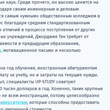
х наук. Среди прочего, он высоко ценится на
одаря своим инженерным и деловым
тся самым «умным» общественным колледжем в
тус благодаря средним стандартизованным
х отличий в процессе поступления от других
ых учреждений, Джорджия Тек требует от
ваемости в предыдущем образовании,
а
, мотивационное письмо и несколько
 на год обучения, иностранным абитуриентам
ату за учебу, но и затраты на текущие нужды.
ыт, специалисты UP-STUDY советуют
0 тысяч долларов в год. Конечно, такие крупные
 не всем иностранцам, потому целесообразно
ниверситетам
, которые способны предоставить
по умеренной стоимости.