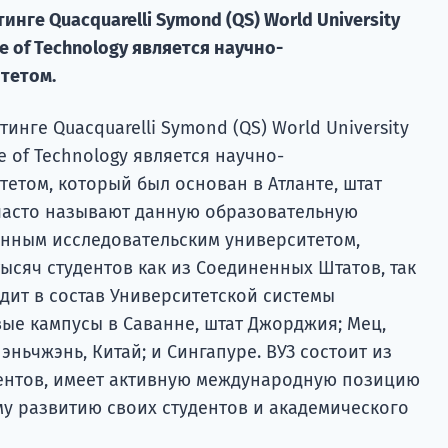
инге Quacquarelli Symond (QS) World University
ute of Technology является научно-
тетом.
тинге Quacquarelli Symond (QS) World University
ute of Technology является научно-
етом, который был основан в Атланте, штат
 часто называют данную образовательную
венным исследовательским университетом,
ысяч студентов как из Соединенных Штатов, так
одит в состав Университетской системы
ые кампусы в Саванне, штат Джорджия; Мец,
эньчжэнь, Китай; и Сингапуре. ВУЗ состоит из
ентов, имеет активную международную позицию
му развитию своих студентов и академического