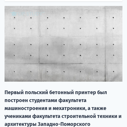
НАБОР О
поступление
Первый польский бетонный принтер был
Курс
построен студентами факультета
подготов
машиностроения и мехатроники, а также
По
учениками факультета строительной техники и
архитектуры Западно-Поморского