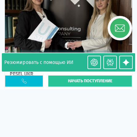
Резюмировать с помощью ИИ
Необходимость легализации в Польше. Окончание
PESEL UKR
НАЧАТЬ ПОСТУПЛЕНИЕ
Статья
В 2026 году участились случаи депортации
украинцев из-за проблем с легальным статусом.
Поэ...
10 апр 2026
5662