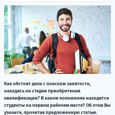
НАБОР О
поступление
Как обстоят дела с поиском занятости,
Курс
находясь на стадии приобретения
подготов
квалификации? В каком положении находятся
По
студенты на первом рабочем месте? Об этом Вы
узнаете, прочитав предложенную статью.