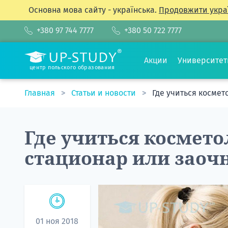
Основна мова сайту - українська.
Продовжити укра
+380 97 744 7777
+380 50 722 7777
Акции
Университе
центр польского образования
Главная
Статьи и новости
Где учиться космет
Где учиться космето
стационар или заоч
01 ноя 2018