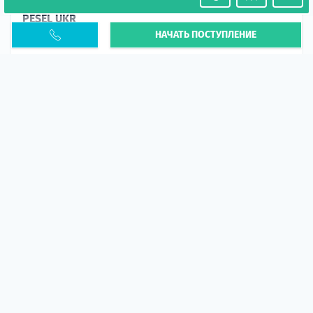
Необходимость легализации в Польше. Окончание
PESEL UKR
НАЧАТЬ ПОСТУПЛЕНИЕ
Статья
В 2026 году участились случаи депортации
украинцев из-за проблем с легальным статусом.
Поэ...
10 апр 2026
5673
центр польского образования
ГИД СТУДЕНТА