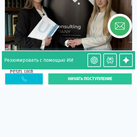
Резюмировать с помощью ИИ
Необходимость легализации в Польше. Окончание
PESEL UKR
НАЧАТЬ ПОСТУПЛЕНИЕ
Статья
В 2026 году участились случаи депортации
украинцев из-за проблем с легальным статусом.
Поэ...
10 апр 2026
5671