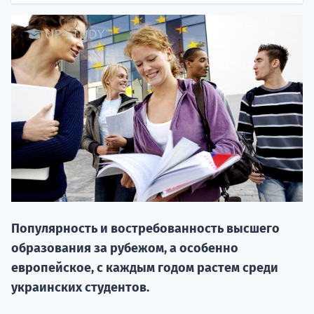
20.09 
Популярность и востребованность высшего
НАБОР О
образования за рубежом, а особенно
поступление
европейское, с каждым годом растем среди
украинских студентов.
Курс