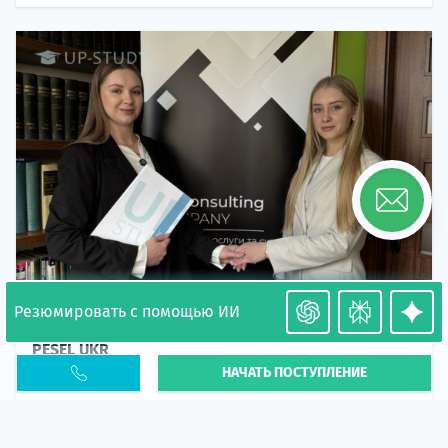
Резюмировать с помощью ИИ
Необходимость легализации в Польше. Окончание
PESEL UKR
НАЧАТЬ ПОСТУПЛЕНИЕ
Статья
В 2026 году участились случаи депортации
украинцев из-за проблем с легальным статусом.