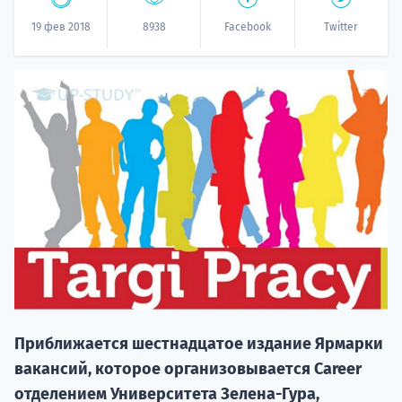
19 фев 2018
8938
Facebook
Twitter
20.09 
НАБОР О
поступление
Приближается шестнадцатое издание Ярмарки
вакансий, которое организовывается Career
отделением Университета Зелена-Гура,