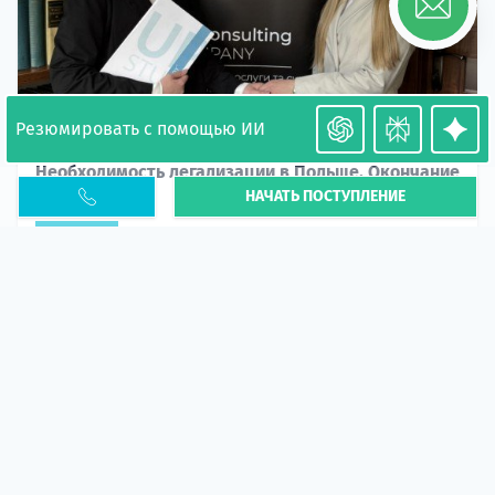
Резюмировать с помощью ИИ
Необходимость легализации в Польше. Окончание
НАЧАТЬ ПОСТУПЛЕНИЕ
PESEL UKR
Статья
В 2026 году участились случаи депортации
украинцев из-за проблем с легальным статусом.
Поэ...
10 апр 2026
5666