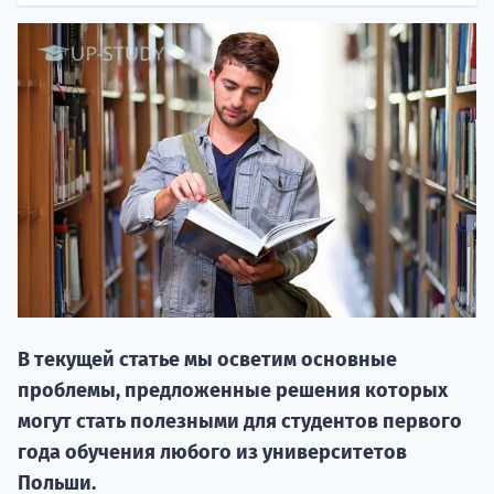
НАБОР О
поступление
В текущей статье мы осветим основные
Курс
проблемы, предложенные решения которых
подготов
могут стать полезными для студентов первого
По
года обучения любого из университетов
Польши.