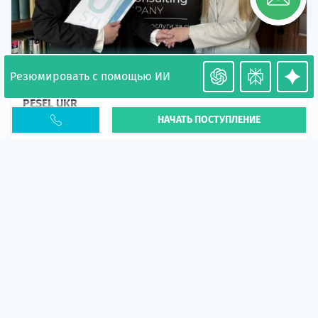
Резюмировать с помощью ИИ
Необходимость легализации в Польше. Окончание
PESEL UKR
НАЧАТЬ ПОСТУПЛЕНИЕ
Статья
В 2026 году участились случаи депортации
украинцев из-за проблем с легальным статусом.
Поэ...
10 апр 2026
5664
центр польского образования