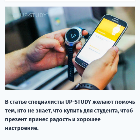
20.09 
В статье специалисты UP-STUDY желают помочь
НАБОР О
тем, кто не знает, что купить для студента, чтоб
поступление
презент принес радость и хорошее
настроение.
Курс