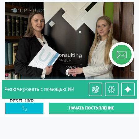
Резюмировать с помощью ИИ
Необходимость легализации в Польше. Окончание
PESEL UKR
НАЧАТЬ ПОСТУПЛЕНИЕ
Статья
В 2026 году участились случаи депортации
украинцев из-за проблем с легальным статусом.
Поэ...