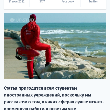
21 июн 2022
3177
Facebook
Twitter
20.09 
НАБОР О
поступление
Статья пригодится всем студентам
иностранных учреждений, поскольку мы
расскажем о том, в каких сферах лучше искать
Курс
временную работу, и осветим уже