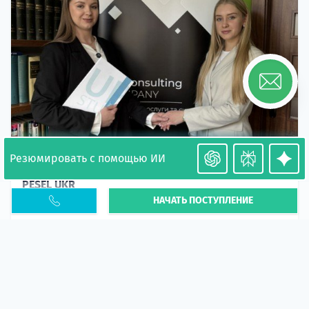
Резюмировать с помощью ИИ
Необходимость легализации в Польше. Окончание
PESEL UKR
НАЧАТЬ ПОСТУПЛЕНИЕ
Статья
В 2026 году участились случаи депортации
украинцев из-за проблем с легальным статусом.
Поэ...
10 апр 2026
5672