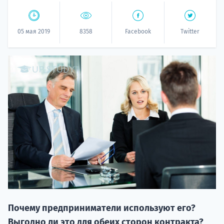
05 мая 2019
8358
Facebook
Twitter
20.09 
НАБОР О
поступление
Почему предприниматели используют его?
Выгодно ли это для обеих сторон контракта?