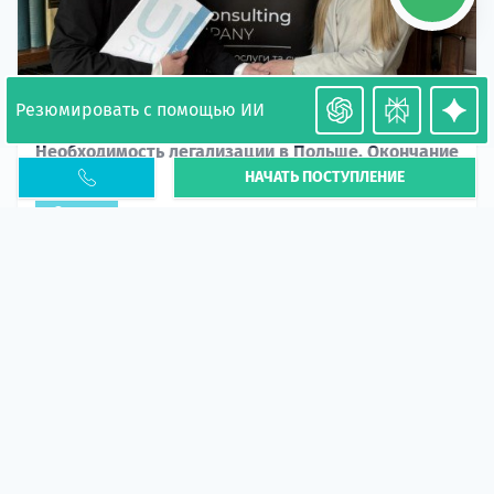
Резюмировать с помощью ИИ
Необходимость легализации в Польше. Окончание
НАЧАТЬ ПОСТУПЛЕНИЕ
PESEL UKR
Статья
В 2026 году участились случаи депортации
украинцев из-за проблем с легальным статусом.
Поэ...
10 апр 2026
5664