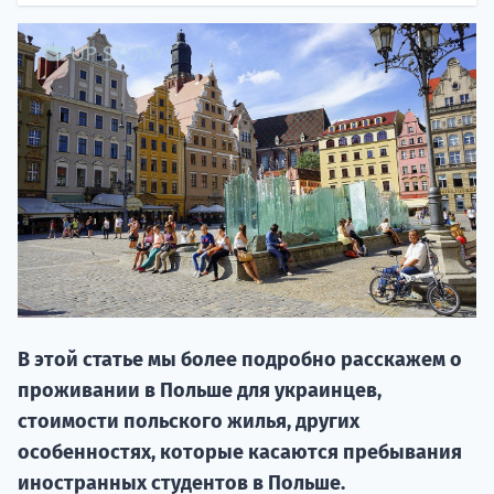
НАБОР О
поступление
В этой статье мы более подробно расскажем о
Курс
проживании в Польше для украинцев,
подготов
стоимости польского жилья, других
По
особенностях, которые касаются пребывания
иностранных студентов в Польше.