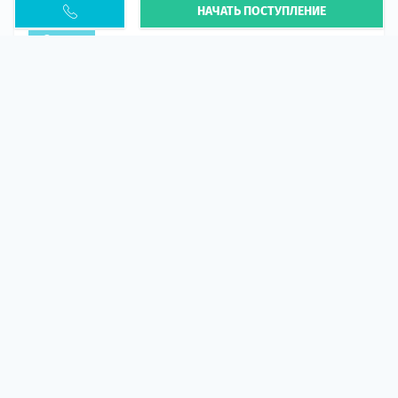
НАЧАТЬ ПОСТУПЛЕНИЕ
PESEL UKR
Статья
В 2026 году участились случаи депортации
украинцев из-за проблем с легальным статусом.
Поэ...
10 апр 2026
5664
центр польского образования
ГИД СТУДЕНТА