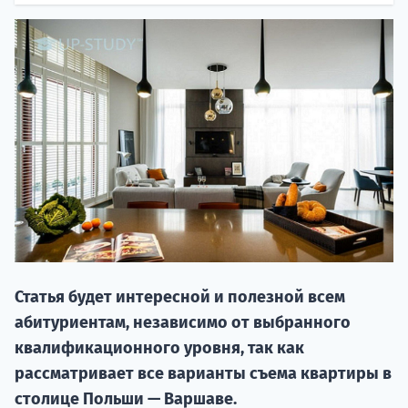
НАБОР О
поступление
Статья будет интересной и полезной всем
Курс
абитуриентам, независимо от выбранного
подготов
квалификационного уровня, так как
По
рассматривает все варианты съема квартиры в
столице Польши — Варшаве.