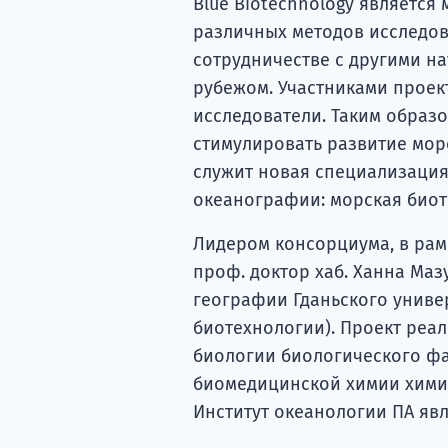
Blue Biotechnology являетс
различных методов исследов
сотрудничестве с другими н
рубежом. Участниками проек
исследователи. Таким образо
стимулировать развитие мор
служит новая специализация
океанографии: морская био
Лидером консорциума, в рамк
проф. доктор хаб. Ханна Ма
географии Гданьского униве
биотехнологии). Проект реа
биологии биологического фа
биомедицинской химии химич
Институт океанологии ПА яв