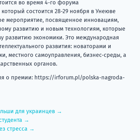
оится во время 4-го форума
 который состоится 28-29 ноября в Унеюве
ское мероприятие, посвященное инновациям,
ному развитию и новым технологиям, которые
му развитию экономики. Это международная
теллектуального развития: новаторами и
ки, местного самоуправления, бизнес-среды, а
дарственных органов.
о премии: https://irforum.pl/polska-nagroda-
ольши для украинцев →
студента →
ез стресса →