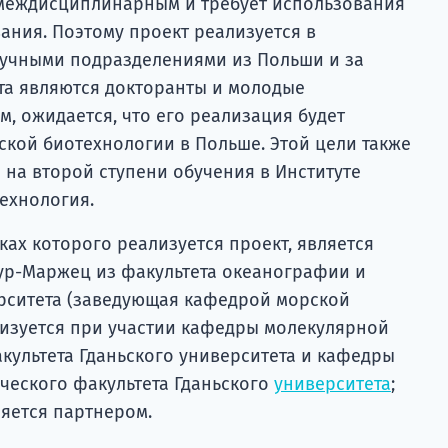
я междисциплинарным и требует использования
ания. Поэтому проект реализуется в
аучными подразделениями из Польши и за
та являются докторанты и молодые
м, ожидается, что его реализация будет
ской биотехнологии в Польше. Этой цели также
 на второй ступени обучения в Институте
технология.
ах которого реализуется проект, является
зур-Маржец из факультета океанографии и
рситета (заведующая кафедрой морской
лизуется при участии кафедры молекулярной
культета Гданьского университета и кафедры
еского факультета Гданьского
университета
;
ляется партнером.