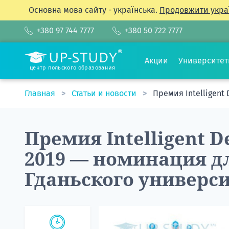
Основна мова сайту - українська.
Продовжити укра
+380 97 744 7777
+380 50 722 7777
Акции
Университе
центр польского образования
Главная
Статьи и новости
Премия Intelligent
Премия Intelligent 
2019 — номинация д
Гданьского универс