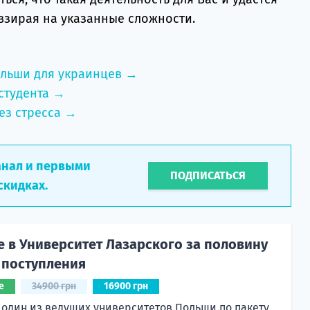
взирая на указанные сложности.
ольши для украинцев →
студента →
ез стресса →
анал и первыми
ПОДПИСАТЬСЯ
скидках.
е в Университет Лазарского за половину
 поступления
е
34900 грн
16900 грн
 один из ведущих университетов Польши по пакету