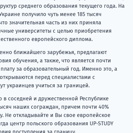
труктур среднего образования текущего года. На
 Украине получило чуть менее 185 тысяч
 что значительная часть из них приняла
ичные университеты с целью приобретения
ественного европейского диплома.
енно ближайшего зарубежья, предлагают
ия обучения, а также, что является почти
лату за образовательный год. Именно это, а
 открываются перед специалистами с
т украинцев учиться за границей.
о в соседней и дружественной Республике
тысяч наших сограждан, причем почти 40%
у. Не откладывайте и Вы свое европейское
огда центр польского образования UP-STUDY
овия поступления за границу.