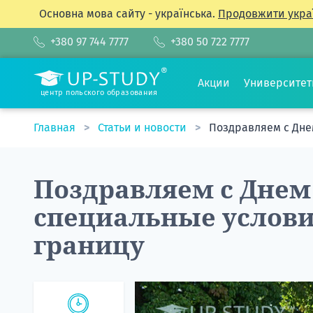
Основна мова сайту - українська.
Продовжити укра
+380 97 744 7777
+380 50 722 7777
Акции
Университе
центр польского образования
Главная
Статьи и новости
Поздравляем с Дне
Поздравляем с Днем
специальные услови
границу