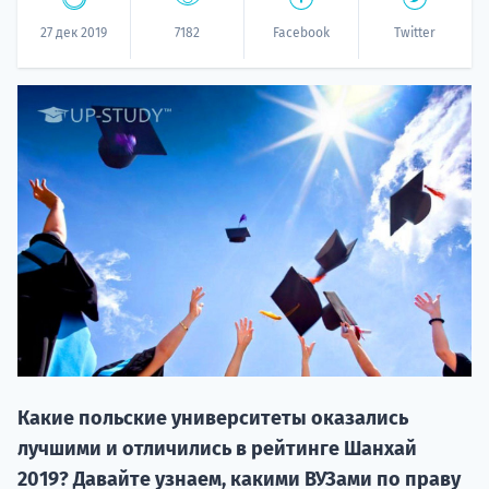
27 дек 2019
7182
Facebook
Twitter
НАБОР О
поступление
Курс
подготов
Какие польские университеты оказались
лучшими и отличились в рейтинге Шанхай
По
2019? Давайте узнаем, какими ВУЗами по праву