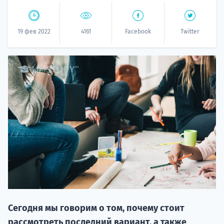
19 фев 2022
4161
Facebook
Twitter
НАБОР О
поступление
Курс
подготов
Сегодня мы говорим о том, почему стоит
По
рассмотреть последний вариант, а также