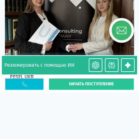
Резюмировать с помощью ИИ
Необходимость легализации в Польше. Окончание
PESEL UKR
НАЧАТЬ ПОСТУПЛЕНИЕ
Статья
В 2026 году участились случаи депортации
украинцев из-за проблем с легальным статусом.
Поэ...
10 апр 2026
5664