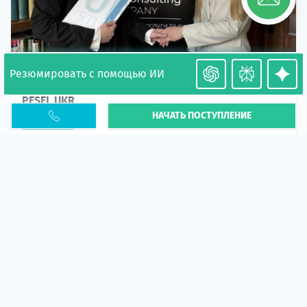
Резюмировать с помощью ИИ
Необходимость легализации в Польше. Окончание
PESEL UKR
НАЧАТЬ ПОСТУПЛЕНИЕ
Статья
В 2026 году участились случаи депортации
украинцев из-за проблем с легальным статусом.
Поэ...
10 апр 2026
5666
центр польского образования