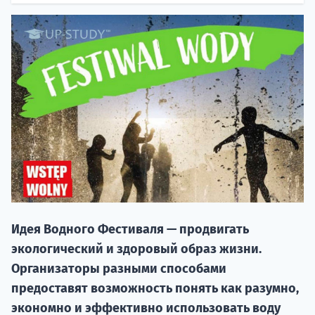
20.09 
Идея Водного Фестиваля — продвигать
НАБОР О
экологический и здоровый образ жизни.
поступление
Организаторы разными способами
предоставят возможность понять как разумно,
Курс
экономно и эффективно использовать воду