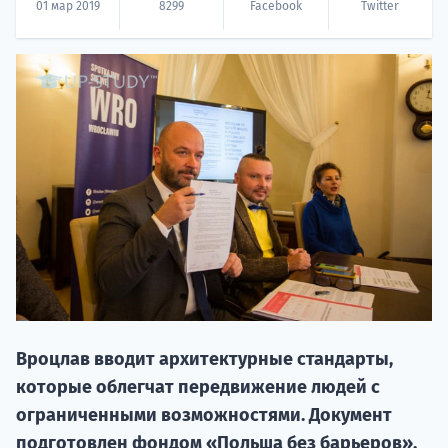
01 мар 2019
8299
Facebook
Twitter
20.09 
НАБОР О
поступление
Вроцлав вводит архитектурные стандарты,
которые облегчат передвижение людей с
ограниченными возможностями. Документ
Курс
подготовлен фондом «Польша без барьеров».