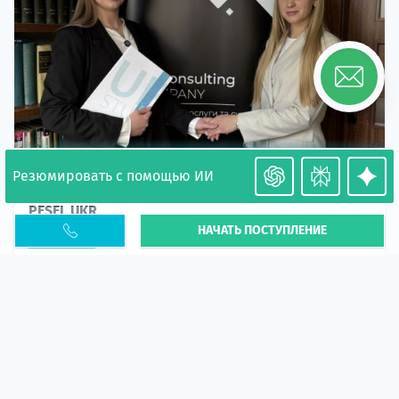
Резюмировать с помощью ИИ
Необходимость легализации в Польше. Окончание
PESEL UKR
НАЧАТЬ ПОСТУПЛЕНИЕ
Статья
В 2026 году участились случаи депортации
украинцев из-за проблем с легальным статусом.
Поэ...
10 апр 2026
5666